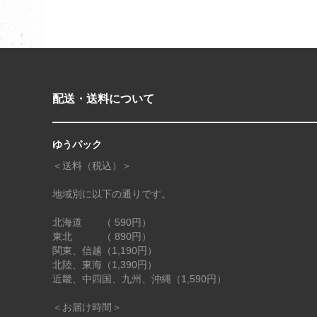
配送・送料について
ゆうパック
＜送料（税込）＞
地域別に以下の通りです。
北海道 （ 590円）
東北 （ 890円）
関東、信越（1,190円）
北陸、東海（1,390円）
近畿、中四国、九州、沖縄（1,590円）
＜お届け時間＞