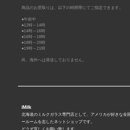
商品のお受取りは、以下の時間帯にてご指定できます。
●午前中
●12時～14時
●14時～16時
●16時～18時
●18時～20時
●19時～21時
尚、海外へは発送しておりません。
iMilk
北海道のミルクガラス専門店として、アメリカが好きな全
ールームを志したネットショップです。
どうぞ宜しくお願い致します。