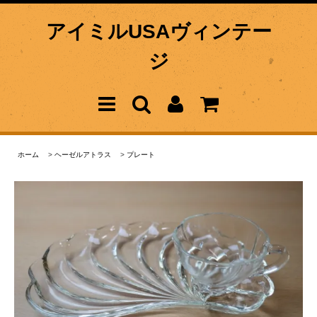
アイミルUSAヴィンテー
ジ
ホーム
>
ヘーゼルアトラス
>
プレート